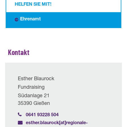
HELFEN SIE MIT!
Ehrenamt
Kontakt
Esther Blaurock
Fundraising
Südanlage 21
35390 Gießen
0641 93228 504
esther.blaurock[at]­regionale-