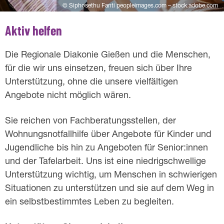
p
© Siphosethu Fanti peopleimages.com – stock.adobe.com
e
Aktiv helfen
n
Die Regionale Diakonie Gießen und die Menschen,
d
für die wir uns einsetzen, freuen sich über Ihre
Unterstützung, ohne die unsere vielfältigen
e
Angebote nicht möglich wären.
Sie reichen von Fachberatungsstellen, der
Wohnungsnotfallhilfe über Angebote für Kinder und
Jugendliche bis hin zu Angeboten für Senior:innen
und der Tafelarbeit. Uns ist eine niedrigschwellige
Unterstützung wichtig, um Menschen in schwierigen
Situationen zu unterstützen und sie auf dem Weg in
ein selbstbestimmtes Leben zu begleiten.