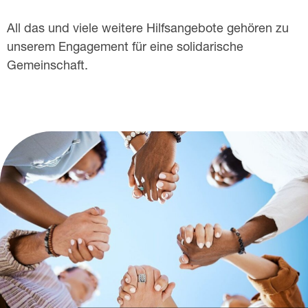
i
All das und viele weitere Hilfsangebote gehören zu
e
unserem Engagement für eine solidarische
Gemeinschaft.
m
i
t
I
h
r
e
r
S