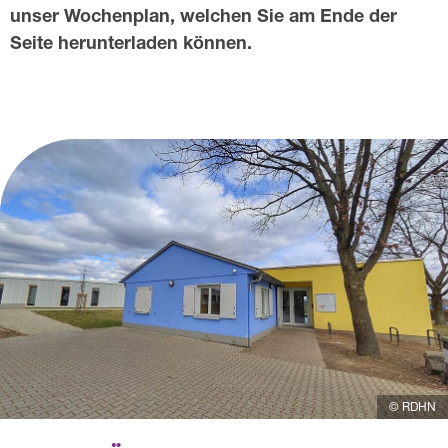
unser Wochenplan, welchen Sie am Ende der
r
Seite herunterladen können.
e
f
f
H
o
l
z
p
a
© RDHN
l